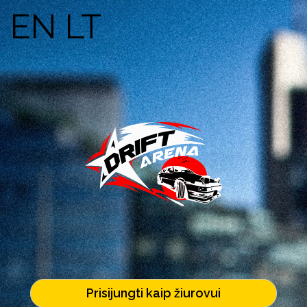
EN
LT
Prisijungti kaip žiurovui