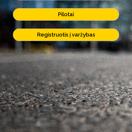
Pilotai
Registruotis į varžybas