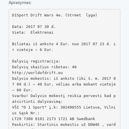
Aprašymas:
D1Sport Drift Wars 4e. (Street  lyga)

Data: 2017 07 30 d. 

Vieta:  Elektrenai

Bilietai iš anksto 4 Eur. nuo 2017 07 23 d. i
r vietoje – 6 Eur. 

Dalyvių registracija: 

Dalyvių skaičius ribotas: 40

http://worldofdrift.eu

Dalyvio mokestis: iš anksto (iki š. m. 2017 0
7 09 d.) – 40 Eur, vėliau arba mokant vietoje 
– 60 Eur.

Svarbu! Dalyvio mokestį reikia pervesti kad p
atvirtinti dalyvavimą:

VŠI "D 1 Sport" į.k: 302496555 Lietuva, Vilni
us Sąsk Nr.:

LT29 7300 0101 2173 1721 AB Swedbank

Paskirtis: Startinis mokestis už DDW4E , vard