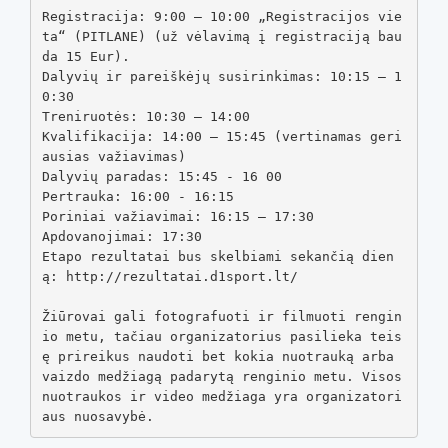
Registracija: 9:00 – 10:00 „Registracijos vie
ta“ (PITLANE) (už vėlavimą į registraciją bau
da 15 Eur).

Dalyvių ir pareiškėjų susirinkimas: 10:15 – 1
0:30

Treniruotės: 10:30 – 14:00

Kvalifikacija: 14:00 – 15:45 (vertinamas geri
ausias važiavimas)

Dalyvių paradas: 15:45 - 16 00

Pertrauka: 16:00 - 16:15

Poriniai važiavimai: 16:15 – 17:30

Apdovanojimai: 17:30

Etapo rezultatai bus skelbiami sekančią dien
ą: http://rezultatai.d1sport.lt/

Žiūrovai gali fotografuoti ir filmuoti rengin
io metu, tačiau organizatorius pasilieka teis
ę prireikus naudoti bet kokia nuotrauką arba 
vaizdo medžiagą padarytą renginio metu. Visos 
nuotraukos ir video medžiaga yra organizatori
aus nuosavybė.