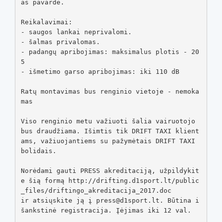
as pavardė.

Reikalavimai:

- saugos lankai neprivalomi.

- šalmas privalomas.

- padangų apribojimas: maksimalus plotis - 20
5

- išmetimo garso apribojimas: iki 110 dB

Ratų montavimas bus renginio vietoje - nemoka
mas

Viso renginio metu važiuoti šalia vairuotojo 
bus draudžiama. Išimtis tik DRIFT TAXI klient
ams, važiuojantiems su pažymėtais DRIFT TAXI 
bolidais.

Norėdami gauti PRESS akreditaciją, užpildykit
e šią formą http://drifting.d1sport.lt/public
_files/driftingo_akreditacija_2017.doc

ir atsiųskite ją į press@d1sport.lt. Būtina i
šankstinė registracija. Įėjimas iki 12 val.
