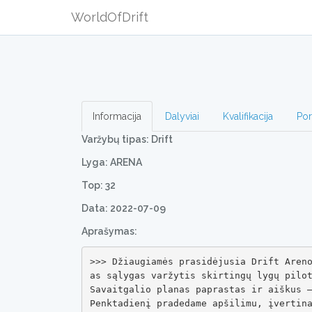
WorldOfDrift
Informacija
Dalyviai
Kvalifikacija
Por
Varžybų tipas: Drift
Lyga: ARENA
Top: 32
Data: 2022-07-09
Aprašymas:
>>> Džiaugiamės prasidėjusia Drift Aren
as sąlygas varžytis skirtingų lygų pilot
Savaitgalio planas paprastas ir aiškus –
Penktadienį pradedame apšilimu, įvertin