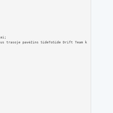
ai;

Jus trasoje pavėžins SideToSide Drift Team k