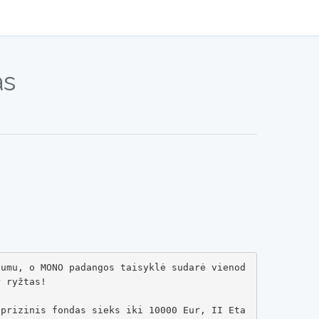
as
tumu, o MONO padangos taisyklė sudarė vienod
 ryžtas!

 prizinis fondas sieks iki 10000 Eur, II Eta