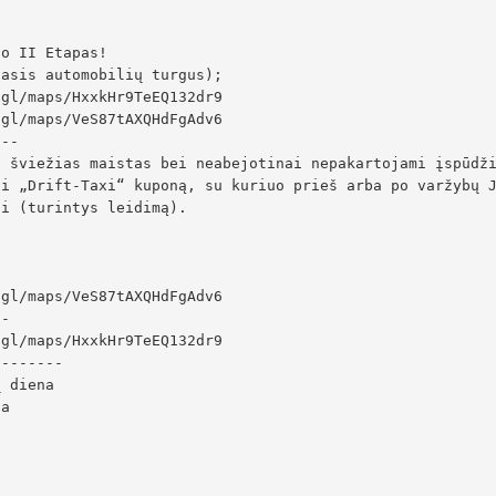
o II Etapas!

asis automobilių turgus);

gl/maps/HxxkHr9TeEQ132dr9

gl/maps/VeS87tAXQHdFgAdv6

--

, šviežias maistas bei neabejotinai nepakartojami įspūdži
i „Drift-Taxi“ kuponą, su kuriuo prieš arba po varžybų 
i (turintys leidimą).

gl/maps/VeS87tAXQHdFgAdv6

-

gl/maps/HxxkHr9TeEQ132dr9

-------

 diena

a
