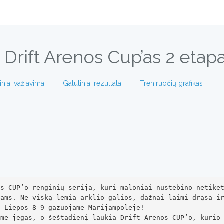
Drift Arenos Cup’as 2 etap
iniai važiavimai
Galutiniai rezultatai
Treniruočių grafikas
os CUP’o renginių serija, kuri maloniai nustebino netikė
ams. Ne viską lemia arklio galios, dažnai laimi drąsa ir
 Liepos 8-9 gazuojame Marijampolėje!

ame jėgas, o šeštadienį laukia Drift Arenos CUP’o, kurio