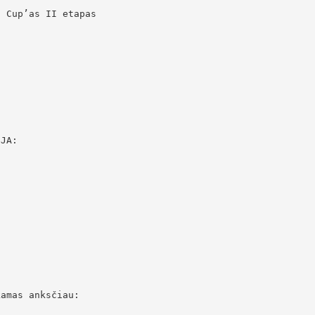
 Cup’as II etapas



JA:

amas anksčiau:
