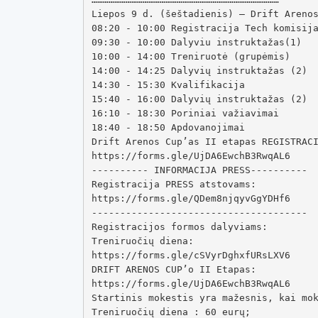
Liepos 9 d. (šeštadienis) – Drift Arenos
08:20 - 10:00 Registracija Tech komisija
09:30 - 10:00 Dalyviu instruktažas(1)

10:00 - 14:00 Treniruotė (grupėmis)

14:00 - 14:25 Dalyvių instruktažas (2)

14:30 - 15:30 Kvalifikacija

15:40 - 16:00 Dalyvių instruktažas (2)

16:10 - 18:30 Poriniai važiavimai

18:40 - 18:50 Apdovanojimai

Drift Arenos Cup’as II etapas REGISTRACI
https://forms.gle/UjDA6EwchB3RwqAL6

---------- INFORMACIJA PRESS----------

Registracija PRESS atstovams:

https://forms.gle/QDem8njqyvGgYDHf6

--------------------------------------

Registracijos formos dalyviams:

Treniruočių diena:

https://forms.gle/cSVyrDghxfURsLXV6

DRIFT ARENOS CUP’o II Etapas:

https://forms.gle/UjDA6EwchB3RwqAL6

Startinis mokestis yra mažesnis, kai mok
Treniruočių diena : 60 eurų;
