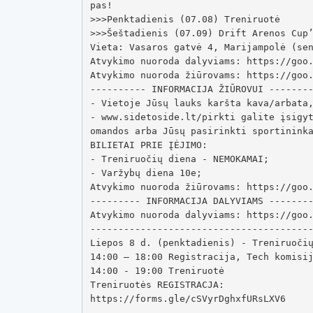
pas!

>>>Penktadienis (07.08) Treniruotė

>>>Šeštadienis (07.09) Drift Arenos Cup’
Vieta: Vasaros gatvė 4, Marijampolė (sen
Atvykimo nuoroda dalyviams: https://goo.
Atvykimo nuoroda žiūrovams: https://goo.
---------- INFORMACIJA ŽIŪROVUI --------
- Vietoje Jūsų lauks karšta kava/arbata
- www.sidetoside.lt/pirkti galite įsigyt
omandos arba Jūsų pasirinkti sportininka
BILIETAI PRIE ĮĖJIMO:

- Treniruočių diena - NEMOKAMAI;

- Varžybų diena 10e;

Atvykimo nuoroda žiūrovams: https://goo.
--------- INFORMACIJA DALYVIAMS --------
Atvykimo nuoroda dalyviams: https://goo.
----------------------------------------
Liepos 8 d. (penktadienis) - Treniruočių
14:00 – 18:00 Registracija, Tech komisij
14:00 - 19:00 Treniruotė

Treniruotės REGISTRACJA:

https://forms.gle/cSVyrDghxfURsLXV6

………………………………………………………………………………………
