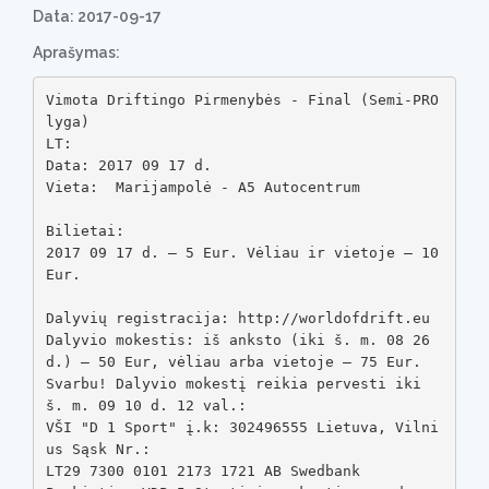
Data: 2017-09-17
Aprašymas:
Vimota Driftingo Pirmenybės - Final (Semi-PRO 
lyga) 

LT:

Data: 2017 09 17 d.

Vieta:  Marijampolė - A5 Autocentrum

Bilietai:

2017 09 17 d. – 5 Eur. Vėliau ir vietoje – 10 
Eur.

Dalyvių registracija: http://worldofdrift.eu

Dalyvio mokestis: iš anksto (iki š. m. 08 26 
d.) – 50 Eur, vėliau arba vietoje – 75 Eur.

Svarbu! Dalyvio mokestį reikia pervesti iki 
š. m. 09 10 d. 12 val.:

VŠI "D 1 Sport" į.k: 302496555 Lietuva, Vilni
us Sąsk Nr.:

LT29 7300 0101 2173 1721 AB Swedbank
