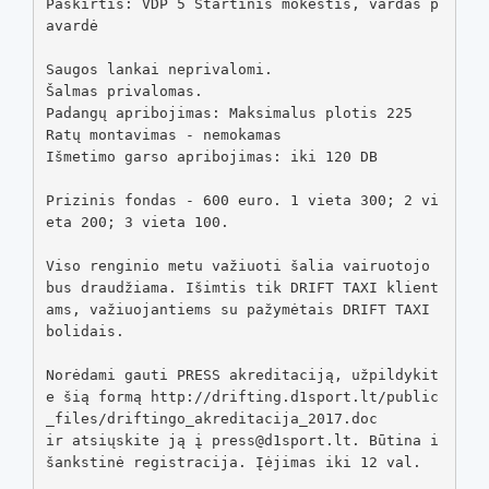
Paskirtis: VDP 5 Startinis mokestis, vardas p
avardė

Saugos lankai neprivalomi.

Šalmas privalomas.

Padangų apribojimas: Maksimalus plotis 225

Ratų montavimas - nemokamas

Išmetimo garso apribojimas: iki 120 DB

Prizinis fondas - 600 euro. 1 vieta 300; 2 vi
eta 200; 3 vieta 100.

Viso renginio metu važiuoti šalia vairuotojo 
bus draudžiama. Išimtis tik DRIFT TAXI klient
ams, važiuojantiems su pažymėtais DRIFT TAXI 
bolidais.

Norėdami gauti PRESS akreditaciją, užpildykit
e šią formą http://drifting.d1sport.lt/public
_files/driftingo_akreditacija_2017.doc

ir atsiųskite ją į press@d1sport.lt. Būtina i
šankstinė registracija. Įėjimas iki 12 val.
