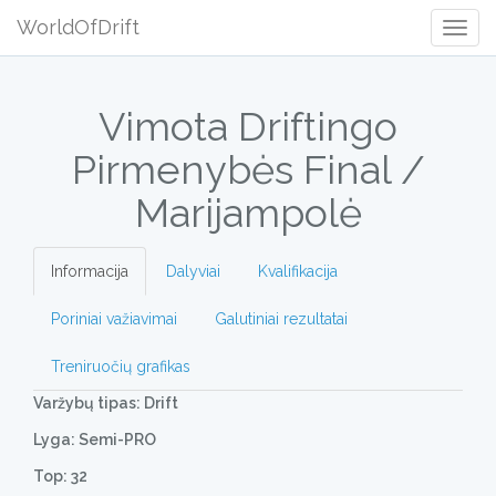
WorldOfDrift
Togg
Navig
Vimota Driftingo
Pirmenybės Final /
Marijampolė
Informacija
Dalyviai
Kvalifikacija
Poriniai važiavimai
Galutiniai rezultatai
Treniruočių grafikas
Varžybų tipas: Drift
Lyga: Semi-PRO
Top: 32