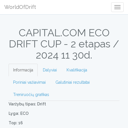
WorldOfDrift
Togg
Navig
CAPITAL.COM ECO
DRIFT CUP - 2 etapas /
2024 11 30d.
Informacija
Dalyviai
Kvalifikacija
Poriniai važiavimai
Galutiniai rezultatai
Treniruočių grafikas
Varžybų tipas: Drift
Lyga: ECO
Top: 16