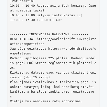
Tvarkaraštis:

10:00 - 10:40 Registracija Tech komisija (pag
al numatytą laiką)

10:40 - 11:00 Dalyviu instruktažas (1)

11:00 - 17:30 ECO DRIFT CUP

--------- INFORMACIJA DALYVIAMS ---------

REGISTRACIJA: https://worldofdrift.eu/registr
ation/competitions

Jau užsiregistravo: https://worldofdrift.eu/c
ompetitions

Padangų apribojimas 225 plotis. Padangų model
is pagal LDČ Street reglamentą tik platesni 2
25.

Kiekvienas dalyvis gaus vienodą skaičių treni
ruočių (iki 20 kartų).

Planuojamas įvažiavimas į teritoriją pagal iš 
anksto numatytą laiką, kad nereikėtų stovėti 
kamštyje arba ilgai laukti prie registracijo
s.

Vietoje bus nemokamas ratų montavimas.
