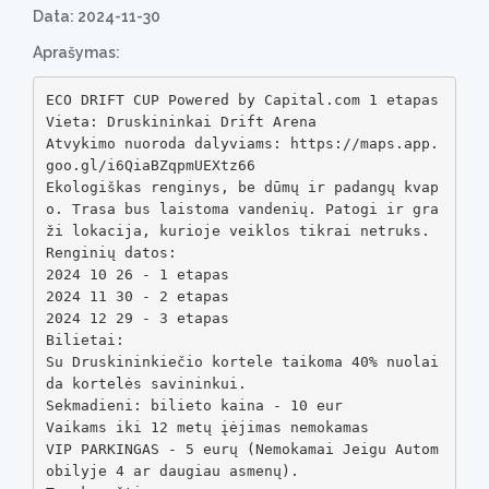
Data: 2024-11-30
Aprašymas:
ECO DRIFT CUP Powered by Capital.com 1 etapas

Vieta: Druskininkai Drift Arena

Atvykimo nuoroda dalyviams: https://maps.app.
goo.gl/i6QiaBZqpmUEXtz66

Ekologiškas renginys, be dūmų ir padangų kvap
o. Trasa bus laistoma vandenių. Patogi ir gra
ži lokacija, kurioje veiklos tikrai netruks.

Renginių datos:

2024 10 26 - 1 etapas

2024 11 30 - 2 etapas

2024 12 29 - 3 etapas

Bilietai:

Su Druskininkiečio kortele taikoma 40% nuolai
da kortelės savininkui.

Sekmadieni: bilieto kaina - 10 eur

Vaikams iki 12 metų įėjimas nemokamas

VIP PARKINGAS - 5 eurų (Nemokamai Jeigu Autom
obilyje 4 ar daugiau asmenų).
