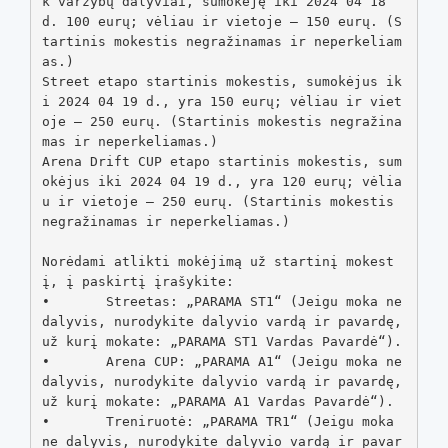
k varžybų dalyviai, sumokėję iki 2024 04 18 
d. 100 eurų; vėliau ir vietoje – 150 eurų. (S
tartinis mokestis negražinamas ir neperkeliam
as.) 

Street etapo startinis mokestis, sumokėjus ik
i 2024 04 19 d., yra 150 eurų; vėliau ir viet
oje – 250 eurų. (Startinis mokestis negražina
mas ir neperkeliamas.) 

Arena Drift CUP etapo startinis mokestis, sum
okėjus iki 2024 04 19 d., yra 120 eurų; vėlia
u ir vietoje – 250 eurų. (Startinis mokestis 
negražinamas ir neperkeliamas.)

Norėdami atlikti mokėjimą už startinį mokest
į, į paskirtį įrašykite:

•	Streetas: „PARAMA ST1“ (Jeigu moka ne 
dalyvis, nurodykite dalyvio vardą ir pavardę, 
už kurį mokate: „PARAMA ST1 Vardas Pavardė“).

•	Arena CUP: „PARAMA A1“ (Jeigu moka ne 
dalyvis, nurodykite dalyvio vardą ir pavardę, 
už kurį mokate: „PARAMA A1 Vardas Pavardė“).

•	Treniruotė: „PARAMA TR1“ (Jeigu moka 
ne dalyvis, nurodykite dalyvio vardą ir pavar