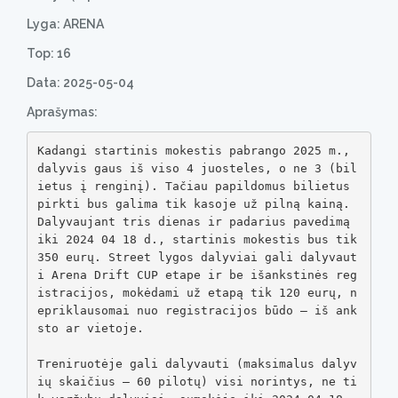
Lyga: ARENA
Top: 16
Data: 2025-05-04
Aprašymas:
Kadangi startinis mokestis pabrango 2025 m., 
dalyvis gaus iš viso 4 juosteles, o ne 3 (bil
ietus į renginį). Tačiau papildomus bilietus 
pirkti bus galima tik kasoje už pilną kainą. 
Dalyvaujant tris dienas ir padarius pavedimą 
iki 2024 04 18 d., startinis mokestis bus tik 
350 eurų. Street lygos dalyviai gali dalyvaut
i Arena Drift CUP etape ir be išankstinės reg
istracijos, mokėdami už etapą tik 120 eurų, n
epriklausomai nuo registracijos būdo – iš ank
sto ar vietoje.

Treniruotėje gali dalyvauti (maksimalus dalyv
ių skaičius – 60 pilotų) visi norintys, ne ti