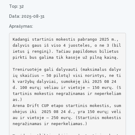
Top: 32
Data: 2025-08-31
Aprašymas:
Kadangi startinis mokestis pabrango 2025 m., 
dalyvis gaus iš viso 4 juosteles, o ne 3 (bil
ietus į renginį). Tačiau papildomus bilietus 
pirkti bus galima tik kasoje už pilną kainą.

Treniruotėje gali dalyvauti (maksimalus dalyv
ių skaičius – 50 pilotų) visi norintys, ne ti
k varžybų dalyviai, sumokėję iki 2025 08 24 
d. 100 eurų; vėliau ir vietoje – 150 eurų. (S
tartinis mokestis negražinamas ir neperkeliam
as.) 

Arena Drift CUP etapo startinis mokestis, sum
okėjus iki  2025 08 24 d., yra 150 eurų; vėli
au ir vietoje – 250 eurų. (Startinis mokestis 
negražinamas ir neperkeliamas.)
