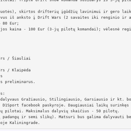
uotės), skirtos drifterių įgūdžių lavinimui ir gero laik
vus iš anksto į Drift Wars (2 savaites iki renginio ir a
 80 Eur;

jos kaina - 100 Eur (3-jų pilotų komandai); vėlesnė regi
rs / Šiauliai

rs / Klaipėda

s

s preliminarus.

s:

 D1Sport facebook paskyroje. Daugiausiai laikų surinkęs 
ų pilotai. Maksimalus dalyvių skaičius - 50 pilotų. 

 padangų ir semi slikų). Matsuri bus galima dalyvauti be
joje Kaliningrade.