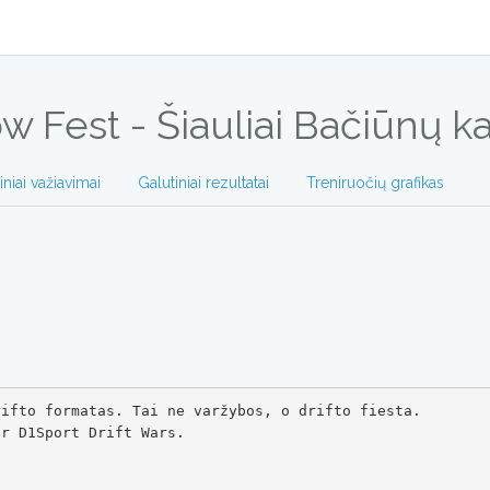
ow Fest - Šiauliai Bačiūnų 
iniai važiavimai
Galutiniai rezultatai
Treniruočių grafikas
ifto formatas. Tai ne varžybos, o drifto fiesta. 

r D1Sport Drift Wars.
