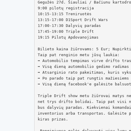
Gegužės 27d. Šiauliai / Bačiunu kartodro
9:00 pilotų registracija

10:15-13:15 Treniruotės

13:15-17:00 D1Sport Drift Wars

17:00-17:30 Dalyvių paradas

17:45-19:00 Triple Drift

19:15 Pilotų Apdovanojimas

Bilieto kaina žiūrovams: 5 Eur; Nupirkti
Taip pat renginio metu jūsų laukia:

➡ Automobilio tempimas virve drifto tras
➡ Visą dieną automobilio gedimo radimas 
➡ Atsarginio rato pakeitimas, kuris vyks
➡ Po parado taip pat rungtis mažiesiems 
➡ Visą dieną facebook'e galėsite balsuot
Triple Drift show metu žiūrovai matys ne
net trys drifto bolidai. Taip pat visi n
bus dalyvių paradas. Kiekvienai komandai
inventorius arba transportas. Galėsite 
kiras prizas.

 Renginiuose galės dalyvauti visų lygų pilotai. Triple drift show komanda susidarys iš 3-jų pilotų, tačiau komandoje galės būti tik vienas 