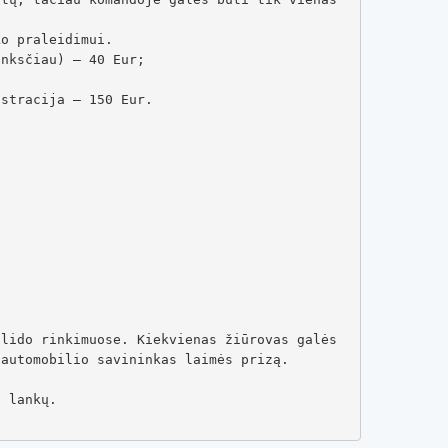
o praleidimui. 

nksčiau) – 40 Eur; 

stracija – 150 Eur.

automobilio savininkas laimės prizą. 

 lankų.
