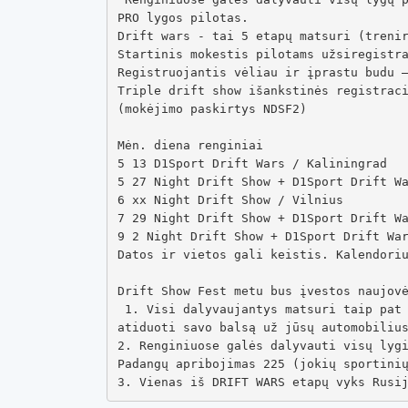
PRO lygos pilotas. 

Drift wars - tai 5 etapų matsuri (trenir
Startinis mokestis pilotams užsiregistra
Registruojantis vėliau ir įprastu budu –
Triple drift show išankstinės registraci
(mokėjimo paskirtys NDSF2)

Mėn. diena renginiai

5 13 D1Sport Drift Wars / Kaliningrad

5 27 Night Drift Show + D1Sport Drift Wa
6 xx Night Drift Show / Vilnius

7 29 Night Drift Show + D1Sport Drift Wa
9 2 Night Drift Show + D1Sport Drift War
Datos ir vietos gali keistis. Kalendoriu
Drift Show Fest metu bus įvestos naujovė
 1. Visi dalyvaujantys matsuri taip pat dalyvaus Gražiausio, Stilingiausio, Garsiausio ir kt. bolido rinkimuose. Kiekvienas žiūrovas galės 
atiduoti savo balsą už jūsų automobilius
2. Renginiuose galės dalyvauti visų lygi
Padangų apribojimas 225 (jokių sportinių
3. Vienas iš DRIFT WARS etapų vyks Rusi