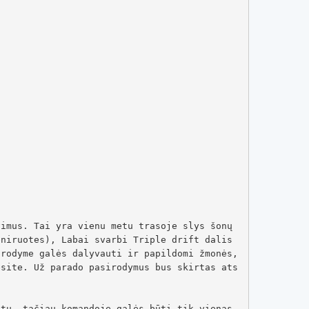
imus. Tai yra vienu metu trasoje slys šonų 
niruotes), Labai svarbi Triple drift dalis 
rodyme galės dalyvauti ir papildomi žmonės, 
ėsite. Už parado pasirodymus bus skirtas ats