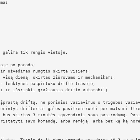
mas

 galima tik rengio vietoje.

oje po parado;

ir užvedimas rungtis skirta visiems;

 visą dieną, skirtas žiūrovams ir mechanikams;

- lenktynės paspirtuku drifto trasoje;

i ir išsrinkti gražiausią drifto automobilį.

įprastą driftą, ne porinius važiavimus o trigubus važiav
orintys drifteriai galės pasitreniruoti per matsuri (tre
 bus skirtos 3 minutės įgyvendinti savo pasirodymą. Pasi
pristatyti savo komandą, arba remėją, arba bet ką ką nor